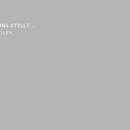
S STELLT....
ILEN.